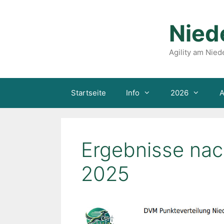
Zum
Inhalt
springen
Nied
Agility am Nied
Startseite
Info
2026
A
Ergebnisse nac
2025