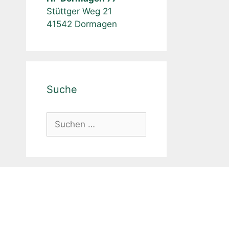
14.06.2026:
HF Dormagen 77
Stüttger Weg 21
41542 Dormagen
Suche
Suche
nach: